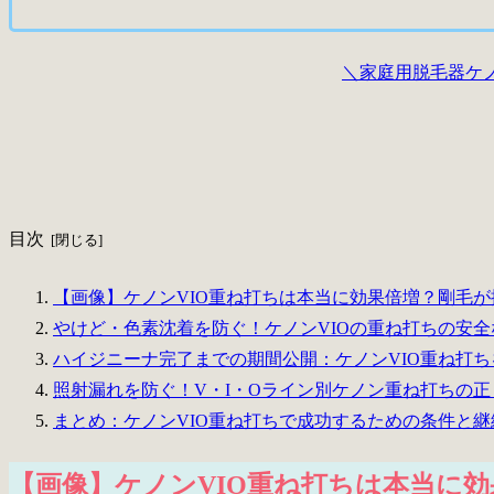
＼家庭用脱毛器ケ
目次
【画像】ケノンVIO重ね打ちは本当に効果倍増？剛毛
やけど・色素沈着を防ぐ！ケノンVIOの重ね打ちの安
ハイジニーナ完了までの期間公開：ケノンVIO重ね打
照射漏れを防ぐ！V・I・Oライン別ケノン重ね打ちの
まとめ：ケノンVIO重ね打ちで成功するための条件と
【画像】ケノンVIO重ね打ちは本当に