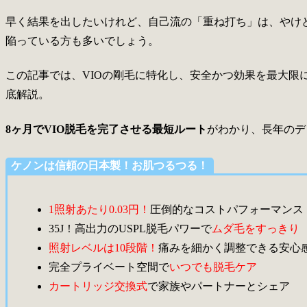
早く結果を出したいけれど、自己流の「重ね打ち」は、やけ
陥っている方も多いでしょう。
この記事では、VIOの剛毛に特化し、安全かつ効果を最大限
底解説。
8ヶ月でVIO脱毛を完了させる最短ルート
がわかり、長年のデ
ケノンは信頼の日本製！お肌つるつる！
1照射あたり0.03円！
圧倒的なコストパフォーマンス
35J！高出力のUSPL脱毛パワーで
ムダ毛をすっきり
照射レベルは10段階！
痛みを細かく調整できる安心
完全プライベート空間で
いつでも脱毛ケア
カートリッジ交換式
で家族やパートナーとシェア