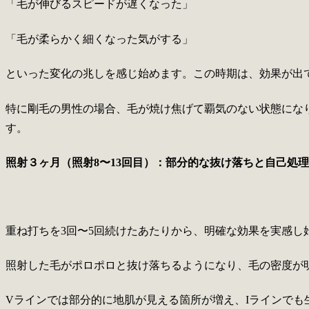
「毛が伸びるスピードが遅くなった」
「毛が柔らかく細くなった気がする」
といった変化の兆しを感じ始めます。この時期は、効果が出
特に剛毛の男性の場合、毛が焼け焦げて覇気のない状態にな
す。
照射３ヶ月（照射8〜13回目）：部分的な抜け落ちと自己処
重ね打ちを3回〜5回続けたあたりから、明確な効果を実感し
照射した毛がポロポロと抜け落ちるようになり、毛の密度が
Vラインでは部分的に地肌が見える箇所が増え、Iラインで