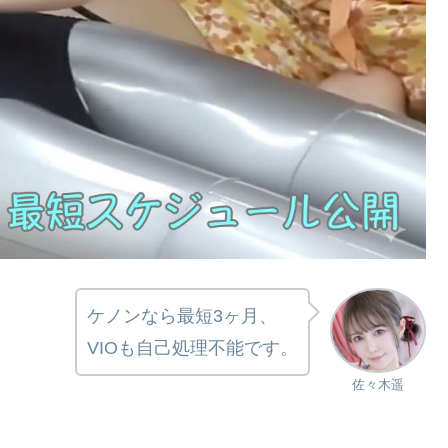
ケノンなら最短3ヶ月、
VIOも自己処理不能です。
佐々木遥