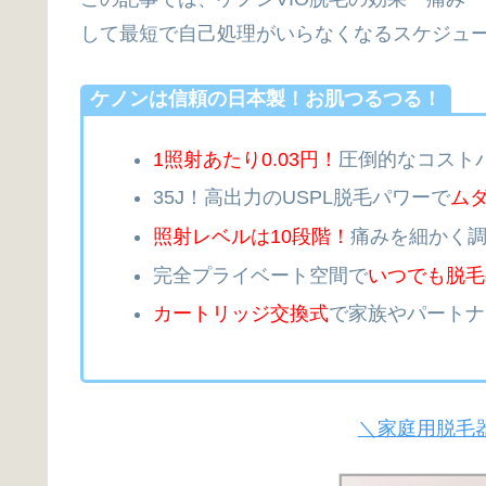
して最短で自己処理がいらなくなるスケジュ
ケノンは信頼の日本製！お肌つるつる！
1照射あたり0.03円！
圧倒的なコスト
35J！高出力のUSPL脱毛パワーで
ム
照射レベルは10段階！
痛みを細かく
完全プライベート空間で
いつでも脱毛
カートリッジ交換式
で家族やパートナ
＼家庭用脱毛