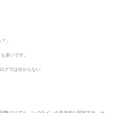
る？」
ても多いです。
ブログでは分からない
・回数のリアル、I・Oラインの具体的な照射方法、そ