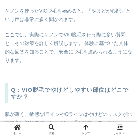
ケノンを使ったVIO脱毛を始めると、「やけどが心配」と
いう声は非常に多く聞かれます。
ここでは、実際にケノンでVIO脱毛を行う際に多い質問
と、その対策を詳しく解説します。 体験に基づいた具体
的な回答を知ることで、安全に脱毛を進められるようにな
ります。
Q：VIO脱毛でやけどしやすい部位はどこで
すか？
肌が薄く、敏感なIラインやOラインはやけどのリスクが比
較的高い部位です。 Vラインも毛が密集しているため、一
度に照射する範囲が広いと熱がこもりやすくなります。
ホーム
検索
トップ
サイドバー