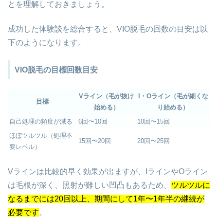
とを理解しておきましょう。
成功した体験談を総合すると、VIO脱毛の回数の目安は以
下のようになります。
VIO脱毛の目標回数目安
Vライン（毛が抜け
I・Oライン（毛が細くな
目標
始める）
り始める）
自己処理の頻度が減る
6回〜10回
10回〜15回
ほぼツルツル（処理不
15回〜20回
20回〜25回
要レベル）
Vラインは比較的早く効果が出ますが、IラインやOライン
は毛根が深く、照射が難しい凹凸もあるため、
ツルツルに
なるまでには20回以上、期間にして1年〜1年半の継続が
必要です
。