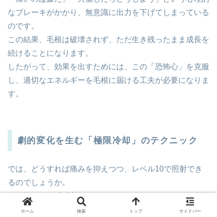
なブレーキがかかり、無意識に出力を下げてしまっている
のです。
この結果、毛根は破壊されず、ただ生き残ったまま成長を
続けることになります。
したがって、効果を出すためには、この「恐怖心」を克服
し、適切なエネルギーを毛根に届ける工夫が必要になりま
す。
劇的変化を生む「極限冷却」のテクニック
では、どうすれば痛みを抑えつつ、レベル10で照射でき
るのでしょうか。
その答えは、「感覚がなくなるまで冷やす」という徹底的
な冷却にあります。
ホーム
検索
トップ
サイドバー