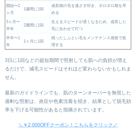
開始〜2
成長期の毛を逃さず叩き、ポロポロ期を早
1週間に1回
ヶ月
める
3ヶ月〜
生えるスピードが遅くなるため、成長した
2週間に1回
半年
毛に合わせて打つ
半年〜1
残ったしぶとい毛をメンテナンス感覚で処
1ヶ月に1回
年
理する
3日に1回などの超短期間で照射しても肌への負担が増え
るだけで、減毛スピードはそれほど変わらないかもしれま
せん。
最新のガイドラインでも、肌のターンオーバーを無視した
過剰な照射は、炎症や色素沈着を招き、結果として脱毛効
率を下げる可能性があると指摘されています。
＼￥2,000OFFクーポン！こちらをクリック／