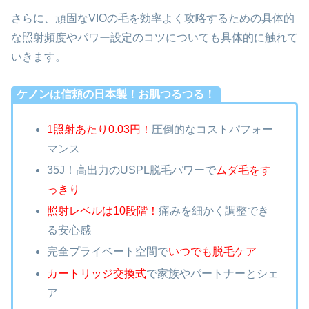
さらに、頑固なVIOの毛を効率よく攻略するための具体的
な照射頻度やパワー設定のコツについても具体的に触れて
いきます。
ケノンは信頼の日本製！お肌つるつる！
1照射あたり0.03円！
圧倒的なコストパフォー
マンス
35J！高出力のUSPL脱毛パワーで
ムダ毛をす
っきり
照射レベルは10段階！
痛みを細かく調整でき
る安心感
完全プライベート空間で
いつでも脱毛ケア
カートリッジ交換式
で家族やパートナーとシェ
ア