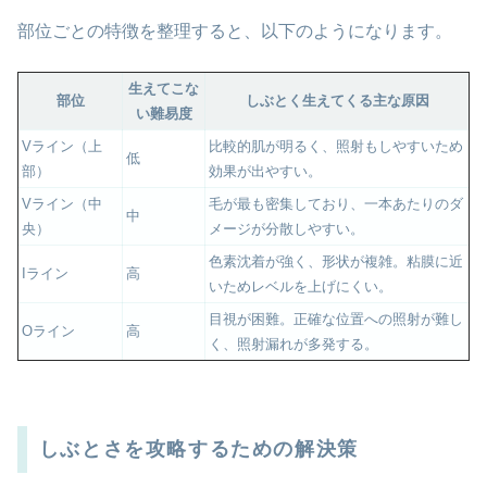
部位ごとの特徴を整理すると、以下のようになります。
生えてこな
部位
しぶとく生えてくる主な原因
い難易度
Vライン（上
比較的肌が明るく、照射もしやすいため
低
部）
効果が出やすい。
Vライン（中
毛が最も密集しており、一本あたりのダ
中
央）
メージが分散しやすい。
色素沈着が強く、形状が複雑。粘膜に近
Iライン
高
いためレベルを上げにくい。
目視が困難。正確な位置への照射が難し
Oライン
高
く、照射漏れが多発する。
しぶとさを攻略するための解決策