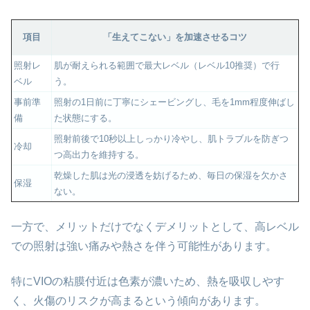
項目
「生えてこない」を加速させるコツ
照射レ
肌が耐えられる範囲で最大レベル（レベル10推奨）で行
ベル
う。
事前準
照射の1日前に丁寧にシェービングし、毛を1mm程度伸ばし
備
た状態にする。
照射前後で10秒以上しっかり冷やし、肌トラブルを防ぎつ
冷却
つ高出力を維持する。
乾燥した肌は光の浸透を妨げるため、毎日の保湿を欠かさ
保湿
ない。
一方で、メリットだけでなくデメリットとして、高レベル
での照射は強い痛みや熱さを伴う可能性があります。
特にVIOの粘膜付近は色素が濃いため、熱を吸収しやす
く、火傷のリスクが高まるという傾向があります。