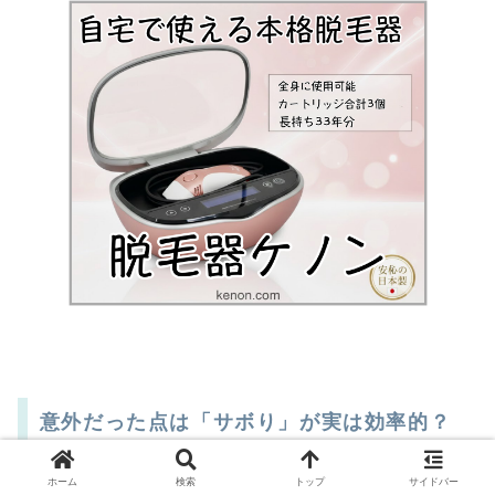
意外だった点は「サボり」が実は効率的？
ホーム
検索
トップ
サイドバー
個人的に感じたのは、5回ほど集中して照射した後に、あ